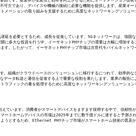
進要因です。産業界が生産性と効率を向上させるためにオートメーション技術
に不可欠であり、デバイスや機械の接続に必要な機能を提供します。産業オー
トメーションの取り組みを支援するために高度なネットワーキングソリューシ
と低遅延を必要とするため、成長を促進しています。5Gネットワークは、強固
展開に多大な投資を行う中、イーサネットPHYチップの需要は大幅に増加する
。したがって、イーサネットPHYチップ市場は次世代モバイルネットワークの要件
です。組織がクラウドベースのソリューションに移行するにつれて、効率的な
スなデータ転送と通信を促進する上で重要な役割を果たします。業界の報告に
トラフィックの量を処理するために高度なネットワーキングソリューションを
響を与えています。消費者がスマートデバイスをますます採用する中で、信頼性が高
マートホームデバイスの市場は2025年までに数千億ドルに達すると予測さ
とするため、Ethernet PHYチップ市場がスマートホーム技術の普及