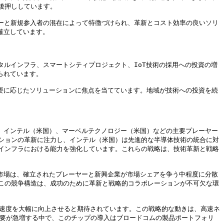
押ししています。

レーヤーと新規参入者の混在によって特徴づけられ、革新とコスト効率の良いソリ
立しています。

タルインフラ、スマートシティプロジェクト、IoT技術の採用への投資の増
れています。

要に応じたソリューションに焦点を当てています。地域が技術への投資を続
、インテル（米国）、マーベルテクノロジー（米国）などの主要プレーヤー
ションの革新に注力し、インテル（米国）は先進的な半導体技術の統合に対
インフラにおける能力を強化しています。これらの戦略は、技術革新と戦略
市場は、確立されたプレーヤーと新興企業が市場シェアを争う中程度に分散
この競争構造は、成功のために革新と戦略的コラボレーションが不可欠な環
伝送速度を大幅に向上させると期待されています。この戦略的な動きは、高速ネ
需要が急増する中で、このチップの導入はブロードコムの製品ポートフォリ