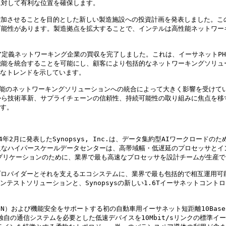
対して有利な位置を確保します。

力を増加させることを目的とした新しい製造施設への投資計画を発表しました。
可能性があります。製造拠点を拡大することで、インテルは高性能ネットワー
ェア定義ネットワーキング企業の買収を完了しました。これは、イーサネットP
機能を統合することを可能にし、顧客により包括的なネットワーキングソリュ
なトレンドを示しています。

工知能のネットワーキングソリューションへの統合によって大きく影響を受け
から技術革新、サプライチェーンの信頼性、持続可能性の取り組みに焦点を移
す。

024年2月に発表したSynopsys, Inc.は、データ集約型AIワークロ
ハイパースケールデータセンターは、高帯域幅・低遅延のプロセッサとインター
プリケーションのために、業界で最も高速なプロセッサを設計チームが生産で
ープロバイダーとそれを支えるエコシステムに、業界で最も包括的で相互運用
リコンテストソリューションと、Synopsysの新しい1.6Tイーサネットコント
（TSN）および機能安全をサポートする初の自動車用イーサネット短距離10Bas
は、以前は独自の通信システムを必要とした低速デバイスを10Mbit/sリンク