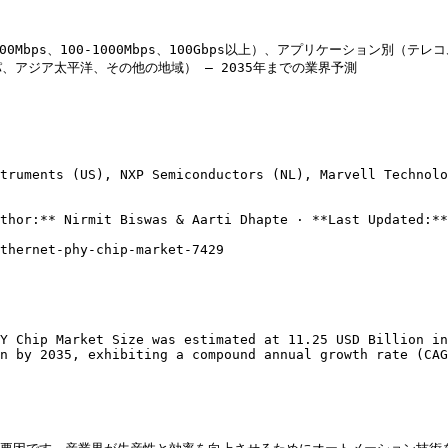
00Mbps、100-1000Mbps、100Gbps以上）、アプリケーション
アジア太平洋、その他の地域） – 2035年までの業界予測

truments (US), NXP Semiconductors (NL), Marvell Technolo
thor:** Nirmit Biswas & Aarti Dhapte · **Last Updated:**
thernet-phy-chip-market-7429

Y Chip Market Size was estimated at 11.25 USD Billion in
n by 2035, exhibiting a compound annual growth rate (CAG