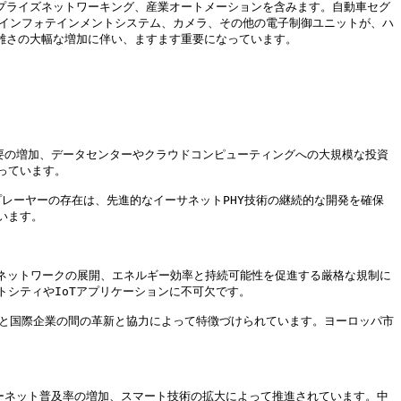
プライズネットワーキング、産業オートメーションを含みます。自動車セグ
)、インフォテインメントシステム、カメラ、その他の電子制御ユニットが、ハ
雑さの大幅な増加に伴い、ますます重要になっています。

需要の増加、データセンターやクラウドコンピューティングへの大規模な投資
ています。

の主要プレーヤーの存在は、先進的なイーサネットPHY技術の継続的な開発を確保
ます。

Gネットワークの展開、エネルギー効率と持続可能性を促進する厳格な規制に
シティやIoTアプリケーションに不可欠です。

、地元企業と国際企業の間の革新と協力によって特徴づけられています。ヨーロッパ市
ターネット普及率の増加、スマート技術の拡大によって推進されています。中