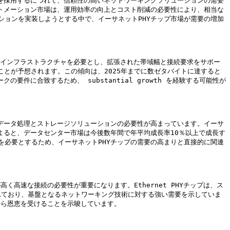
を採用するにつれて、信頼性の高いネットワーキングソリューションの需要
トメーション市場は、運用効率の向上とコスト削減の必要性により、相当な
ョンを実装しようとする中で、イーサネットPHYチップ市場が需要の増加
なインフラストラクチャを必要とし、拡張された帯域幅と接続要求をサポー
ことが予想されます。この傾向は、2025年までに数ゼタバイトに達すると
に合致するため、 substantial growth を経験する可能性が
データ処理とストレージソリューションの必要性が高まっています。イーサ
よると、データセンター市場は今後数年間で年平均成長率10％以上で成長す
必要とするため、イーサネットPHYチップの需要の高まりと直接的に関連
く高速な接続の必要性が重要になります。Ethernet PHYチップは、ス
れており、基盤となるネットワーキング技術に対する強い需要を示していま
から恩恵を受けることを示唆しています。
