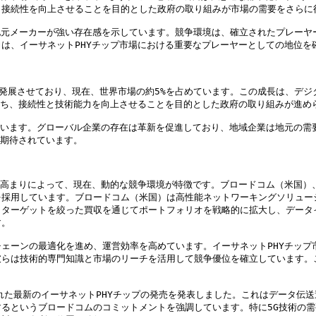
接続性を向上させることを目的とした政府の取り組みが市場の需要をさらに後
orなどの地元メーカーが強い存在感を示しています。競争環境は、確立されたプ
は、イーサネットPHYチップ市場における重要なプレーヤーとしての地位を確
に発展させており、現在、世界市場の約5%を占めています。この成長は、デジ
立ち、接続性と技術能力を向上させることを目的とした政府の取り組みが進めら
ています。グローバル企業の存在は革新を促進しており、地域企業は地元の需
期待されています。

の高まりによって、現在、動的な競争環境が特徴です。ブロードコム（米国）
を採用しています。ブロードコム（米国）は高性能ネットワーキングソリュー
、ターゲットを絞った買収を通じてポートフォリオを戦略的に拡大し、データ
。

ェーンの最適化を進め、運営効率を高めています。イーサネットPHYチップ
彼らは技術的専門知識と市場のリーチを活用して競争優位を確立しています。
された最新のイーサネットPHYチップの発売を発表しました。これはデータ
るというブロードコムのコミットメントを強調しています。特に5G技術の