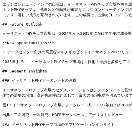
エッジコンピューティングの出現は、イーサネットPHYチップ市場を再形
ネットPHYチップは、低遅延と信頼性が重要なエッジコンピューティング
により、著しい成長が期待されています。この成長は、企業がエッジコンピ
## Future Outlook

イーサネットPHYチップ市場は、2024年から2035年にかけて年平均成長
**New opportunities:**

- データセンター向けの高度なマルチギガビットイーサネットPHYソリュー
2035年までに、イーサネットPHYチップ市場は、技術の進歩と多様なア
## Segment Insights

### イーサネットPHYデータレートの洞察

イーサネットPHYチップ市場のセグメンテーションは、データレートに基づき、10
体での需要の増加、高速接続性に起因して、最大の市場収益を占めています
図1：イーサネットPHYチップ市場、データレート別、2022年および2032
出典：二次研究、一次研究、MRFRデータベース、アナリストレビュー

### イーサネットPHYチップ市場のアプリケーションインサイト
