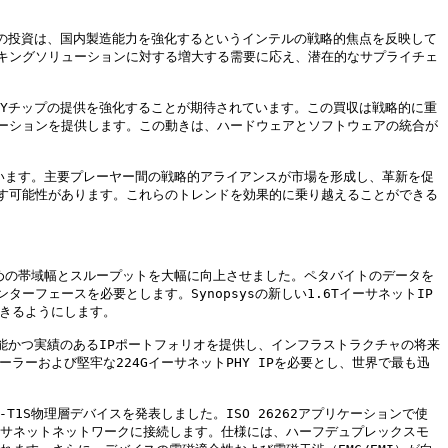
この投資は、国内製造能力を強化するというインテルの戦略的焦点を反映して
キングソリューションに対する増大する需要に応え、潜在的なサプライチェ
HYチップの提供を強化することが期待されています。この買収は戦略的に重
ーションを提供します。この動きは、ハードウェアとソフトウェアの統合が
ています。主要プレーヤー間の戦略的アライアンスが市場を形成し、革新を促
す可能性があります。これらのトレンドを効果的に乗り越えることができる
ードのための帯域幅とスループットを大幅に向上させました。ペタバイトのデータを
フェースを必要とします。Synopsysの新しい1.6TイーサネットIP
きるようにします。

可能かつ実績のあるIPポートフォリオを提供し、インフラストラクチャの将来
ローラーおよび堅牢な224GイーサネットPHY IPを必要とし、世界で最も迅
e-T1S物理層デバイスを発表しました。ISO 26262アプリケーションで使
の標準イーサネットネットワークに接続します。仕様には、ハーフデュプレックスモ