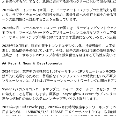
オを強化するだけでなく、急速に進化する通信セクターにおいて競合他社に
2025年9月、インテル（米国）は、イーサネットPHYチップの生産能
おり、サプライチェーンの信頼性を高め、海外生産への依存を減少させる
ーンの脆弱性にも対処することを目指しています。

2025年7月、マーベルテクノロジー（米国）は、リーディングソフトウ
要であり、マーベルがハードウェアソリューションに高度なソフトウェア
イーサネットPHYチップ市場においてますます重要になっているという広範
2025年10月現在、現在の競争トレンドはデジタル化、持続可能性、人
進し、製品提供を強化しています。今後、競争の差別化は従来の価格競争
企業は、イーサネットPHYチップ市場で競争優位を確保する可能性が高いで
## Recent News & Developments

2024年2月：業界初の包括的な1.6TイーサネットIPソリューションを2
効率的に処理するために、普遍的なインテリジェンスの時代において不可欠な
ソリューションは、AIおよびデータセンターネットワーキングに関わるア
Synopsysのシリコンロードマップは、ハイパースケールデータセンタ
に備えることを可能にします。顧客は、KeysightのIxVerifyプレシ
速かつ信頼性の高いシステムオンチップデバイスを設計します。

2023年7月：Microchipは、2023年7月に時間敏感ネットワーキング
用するために、LAN8670/1/2 10BASE-T1SイーサネットPHY