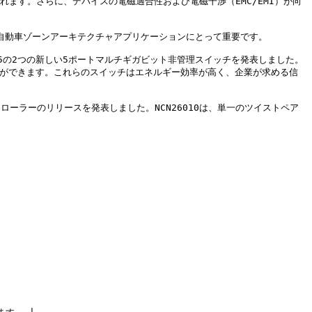
れます。さらに、デバイスの電磁適合性および電磁干渉（EMC/EMI）が向
自動車ゾーンアーキテクチャアプリケーションにとって重要です。

S305の2つの新しい5ポートマルチギガビット非管理スイッチを発表しました。
ことができます。これらのスイッチはエネルギー効率が高く、企業が求める信
ントローラーのリリースを発表しました。NCN26010は、単一のツイストペア