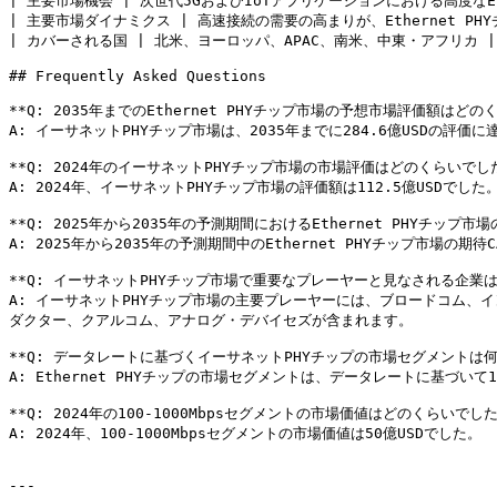
| 主要市場機会 | 次世代5GおよびIoTアプリケーションにおける高度なEth
| 主要市場ダイナミクス | 高速接続の需要の高まりが、Ethernet P
| カバーされる国 | 北米、ヨーロッパ、APAC、南米、中東・アフリカ |

## Frequently Asked Questions

**Q: 2035年までのEthernet PHYチップ市場の予想市場評価額はどの
A: イーサネットPHYチップ市場は、2035年までに284.6億USDの評価
**Q: 2024年のイーサネットPHYチップ市場の市場評価はどのくらいでした
A: 2024年、イーサネットPHYチップ市場の評価額は112.5億USDでした。
**Q: 2025年から2035年の予測期間におけるEthernet PHYチップ市
A: 2025年から2035年の予測期間中のEthernet PHYチップ市場の期待CA
**Q: イーサネットPHYチップ市場で重要なプレーヤーと見なされる企業は
A: イーサネットPHYチップ市場の主要プレーヤーには、ブロードコム、
ダクター、クアルコム、アナログ・デバイセズが含まれます。

**Q: データレートに基づくイーサネットPHYチップの市場セグメントは何で
A: Ethernet PHYチップの市場セグメントは、データレートに基づいて10-1
**Q: 2024年の100-1000Mbpsセグメントの市場価値はどのくらいでした
A: 2024年、100-1000Mbpsセグメントの市場価値は50億USDでした。

---
