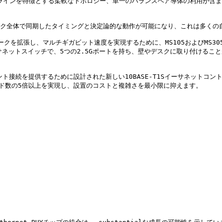
スラインを特徴とする柔軟なトポロジー、単一のバランスペア導体の利用が含ま
ーク全体で同期したタイミングと決定論的な動作が可能になり、これは多くの
ットワークを拡張し、マルチギガビット速度を実現するために、MS105およびM
イーサネットスイッチで、5つの2.5Gポートを持ち、壁やデスクに取り付ける
イント接続を提供するために設計された新しい10BASE-T1Sイーサネットコ
ノード数の5倍以上を実現し、設置のコストと複雑さを最小限に抑えます。
