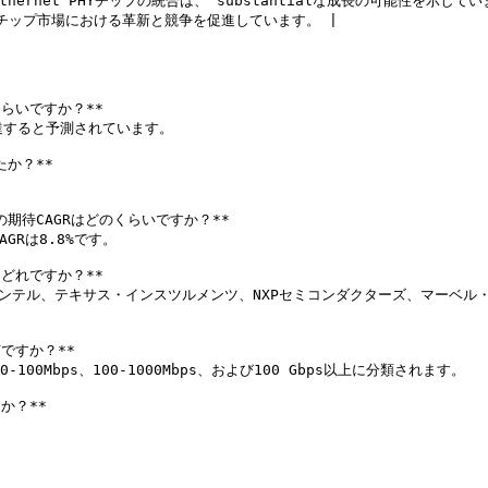
ernet PHYチップの統合は、 substantialな成長の可能性を示していま
HYチップ市場における革新と競争を促進しています。 |

くらいですか？**

に達すると予測されています。

か？**



場の期待CAGRはどのくらいですか？**

GRは8.8%です。

どれですか？**

インテル、テキサス・インスツルメンツ、NXPセミコンダクターズ、マーベ
すか？**

00Mbps、100-1000Mbps、および100 Gbps以上に分類されます。

か？**
