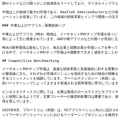
国やインドなどの国々がこの急成長をリードしており、デジタルインフラと
中国はこの地域で最大の市場であり、Realtek Semiconduct
ューションを促進しています。この地域の技術革新とインフラ開発への注力
### 中東およびアフリカ：新興技術ハブ

中東およびアフリカ（MEA）地域は、イーサネットPHYチップ市場を徐々
加によって主に推進されています。UAEや南アフリカなどの国々が先頭に
MEAの競争環境は進化しており、地元企業と国際企業が市場シェアを争っ
ける中で、イーサネットPHYチップ市場は今後数年で大きく成長することが
## Competitive Benchmarking

イーサネットPHYチップ市場は、急速な技術革新と高速接続に対する需要
が最前線に立ち、それぞれが市場ポジションを強化するための独自の戦略
するコミットメントを強調しています。マーベルテクノロジー（米国）は
的パートナーシップによってますます形成される競争環境に寄与しています
ビジネスタクティクスに関しては、企業は製造のローカライズとサプライチ
した状態にあるようです。主要プレーヤーの集団的影響力は重要であり、
境を育んでいます。

2025年8月、ブロードコム（米国）は、5Gアプリケーション向けに設計
ットワーキングソリューションにおけるリーダーシップポジションを維持す