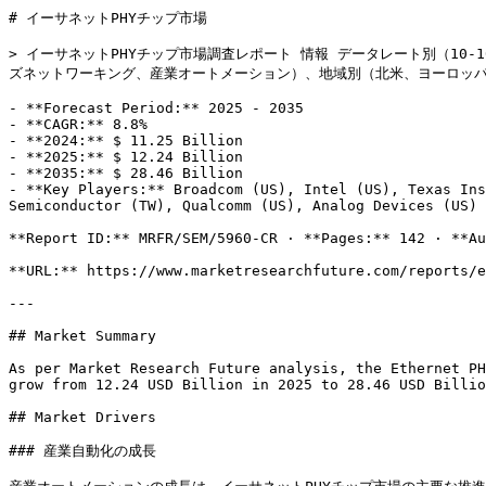
# イーサネットPHYチップ市場

> イーサネットPHYチップ市場調査レポート 情報 データレート別（10-1
ズネットワーキング、産業オートメーション）、地域別（北米、ヨーロッパ、
- **Forecast Period:** 2025 - 2035

- **CAGR:** 8.8%

- **2024:** $ 11.25 Billion

- **2025:** $ 12.24 Billion

- **2035:** $ 28.46 Billion

- **Key Players:** Broadcom (US), Intel (US), Texas Ins
Semiconductor (TW), Qualcomm (US), Analog Devices (US)

**Report ID:** MRFR/SEM/5960-CR · **Pages:** 142 · **Au
**URL:** https://www.marketresearchfuture.com/reports/e
---

## Market Summary

As per Market Research Future analysis, the Ethernet PH
grow from 12.24 USD Billion in 2025 to 28.46 USD Billio
## Market Drivers

### 産業自動化の成長
