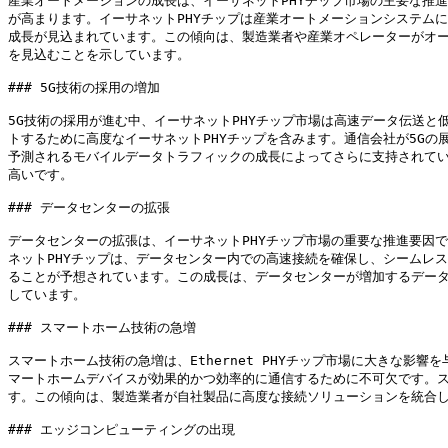
産業オートメーションの成長は、イーサネットPHYチップ市場の主要な推
が高まります。イーサネットPHYチップは産業オートメーションシステム
成長が見込まれています。この傾向は、製造業者や産業オペレーターがオー
を見込むことを示しています。

### 5G技術の採用の増加

5G技術の採用が進む中、イーサネットPHYチップ市場は高速データ伝送
トするために高度なイーサネットPHYチップを含みます。通信会社が5Gの
予測されるモバイルデータトラフィックの成長によってさらに支持されています
高いです。

### データセンターの拡張

データセンターの拡張は、イーサネットPHYチップ市場の重要な推進要因
ネットPHYチップは、データセンター内での高速接続を確保し、シームレ
ることが予想されています。この成長は、データセンターが増加するデータ
しています。

### スマートホーム技術の急増

スマートホーム技術の急増は、Ethernet PHYチップ市場に大きな影
マートホームデバイスが効果的かつ効率的に通信するために不可欠です。ス
す。この傾向は、製造業者が自社製品に高度な接続ソリューションを統合しよう
### エッジコンピューティングの出現
