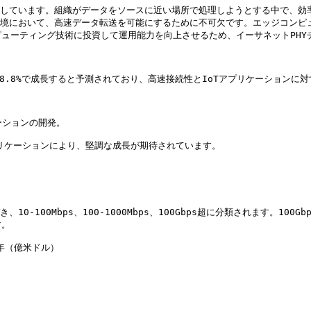
成しています。組織がデータをソースに近い場所で処理しようとする中で、効
環境において、高速データ転送を可能にするために不可欠です。エッジコンピ
ューティング技術に投資して運用能力を向上させるため、イーサネットPHY
率8.8%で成長すると予測されており、高速接続性とIoTアプリケーションに
ションの開発。

プリケーションにより、堅調な成長が期待されています。

-100Mbps、100-1000Mbps、100Gbps超に分類されます。10
。

年（億米ドル）
