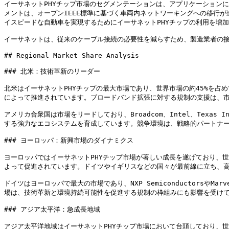
イーサネットPHYチップ市場のセグメンテーションは、アプリケーション
メントは、オープンIEEE標準に基づく車両内ネットワーキングへの移行が
イスピードな自動車を実現するためにイーサネットPHYチップの利用を増
イーサネットは、従来のケーブル接続の必要性を減らすため、製造業者の接
## Regional Market Share Analysis

### 北米：技術革新のリーダー

北米はイーサネットPHYチップの最大市場であり、世界市場の約45%を
によって推進されています。ブロードバンド拡張に対する規制の支援は、市
アメリカ合衆国は市場をリードしており、Broadcom、Intel、Texa
する強力なエコシステムを育成しています。競争環境は、戦略的パートナー
### ヨーロッパ：新興市場のダイナミクス

ヨーロッパではイーサネットPHYチップ市場が著しい成長を遂げており、
よって促進されています。ドイツやイギリスなどの国々が最前線に立ち、高
ドイツはヨーロッパで最大の市場であり、NXP Semiconductorsや
場は、技術革新と環境持続可能性を促進する規制の枠組みにも影響を受けて
### アジア太平洋：急成長地域

アジア太平洋地域はイーサネットPHYチップ市場において台頭しており、