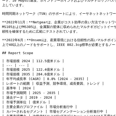
ード、10 Mbpsの速度、ポイントツーポイントおよびマルチドロップバ
上しています。

時間同期ネットワーク（TSN）のサポートにより、イーサネットネットワ
**2022年11月：**Netgearは、企業がコスト効率の良い方法でネ
MS105およびMS305は、金属製の筐体に収められたマルチギガビット
頼性を確保するために広範にテストされています。

**2022年6月：**Onsemiは、産業環境における信頼性の高いマルチポ
上で40以上のノードをサポートし、IEEE 802.3cg標準が必要とする
## Report Scope

| 市場規模 2024 | 112.5億米ドル |

| --- | --- |

| 市場規模 2025 | 122.4億米ドル |

| 市場規模 2035 | 284.6億米ドル |

| 年平均成長率 (CAGR) | 8.8% (2024 - 2035) |

| レポートの範囲 | 収益予測、競争環境、成長要因、トレンド |

| 基準年 | 2024 |

| 市場予測期間 | 2025 - 2035 |

| 過去データ | 2019 - 2024 |

| 市場予測単位 | 億米ドル |

| 主要企業のプロファイル | 市場分析進行中 |

| カバーされるセグメント | 市場セグメンテーション分析進行中 |
