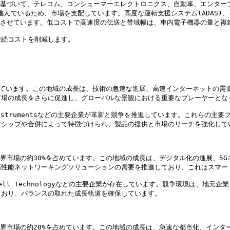
に基づいて、テレコム、コンシューマーエレクトロニクス、自動車、エンター
進んでいるため、市場を支配しています。高度な運転支援システム(ADAS
加させています。低コストで高速度の伝送と帯域幅は、車内電子機器の量と複
続コストを削減します。

占めています。この地域の成長は、技術の急速な進展、高速インターネットの
場の成長をさらに促進し、グローバルな景観における重要なプレーヤーとなっ
s Instrumentsなどの主要企業が革新と競争を推進しています。これら
シップや合併によって特徴づけられ、製品の提供と市場のリーチを強化してい
世界市場の約30%を占めています。この地域の成長は、デジタル化の進展、5
性能ネットワーキングソリューションの需要を推進しており、これはスマート
Marvell Technologyなどの主要企業が存在しています。競争環境は
おり、バランスの取れた成長軌道を確保しています。

世界市場の約20%を占めています。この地域の成長は、急速な都市化、イン