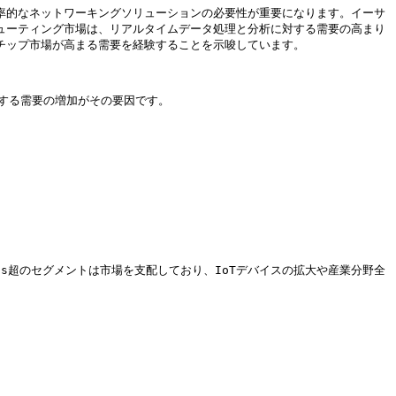
率的なネットワーキングソリューションの必要性が重要になります。イーサ
ューティング市場は、リアルタイムデータ処理と分析に対する需要の高まり
チップ市場が高まる需要を経験することを示唆しています。

対する需要の増加がその要因です。

0Gbps超のセグメントは市場を支配しており、IoTデバイスの拡大や産業分野全