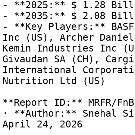
- **2025:** $ 1.28 Billi
- **2035:** $ 2.08 Billi
- **Key Players:** BASF
Inc (US), Archer Daniel
Kemin Industries Inc (U
Givaudan SA (CH), Cargi
International Corporati
Nutrition Ltd (US)

**Report ID:** MRFR/FnB
· **Author:** Snehal Si
April 24, 2026
