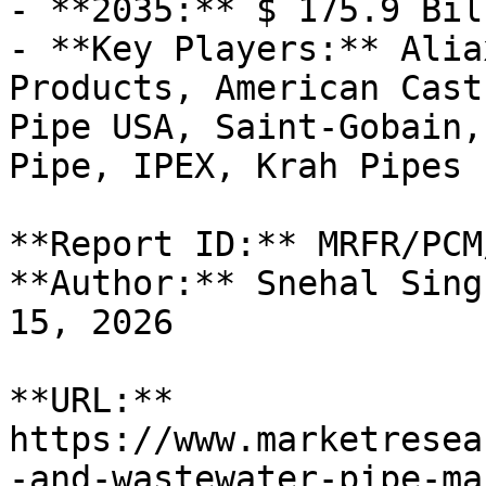
- **2035:** $ 175.9 Bill
- **Key Players:** Alia
Products, American Cast
Pipe USA, Saint-Gobain,
Pipe, IPEX, Krah Pipes

**Report ID:** MRFR/PCM
**Author:** Snehal Sing
15, 2026

**URL:** 
https://www.marketresea
-and-wastewater-pipe-ma