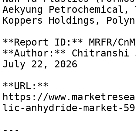
Aekyung Petrochemical, 
Koppers Holdings, Polyn
**Report ID:** MRFR/CnM
**Author:** Chitranshi 
July 22, 2026

**URL:** 
https://www.marketresea
lic-anhydride-market-591
---
