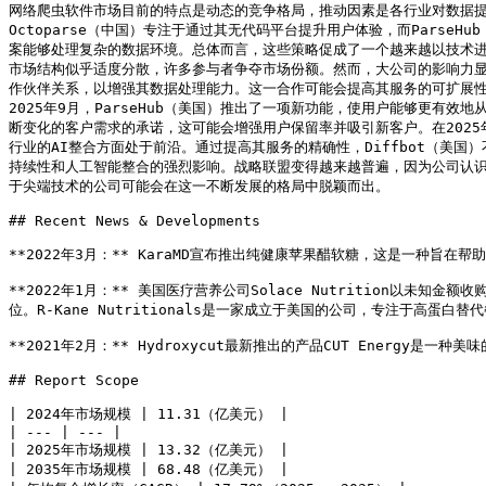
网络爬虫软件市场目前的特点是动态的竞争格局，推动因素是各行业对数据提取和分
Octoparse（中国）专注于通过其无代码平台提升用户体验，而Parse
案能够处理复杂的数据环境。总体而言，这些策略促成了一个越来越以技术
市场结构似乎适度分散，许多参与者争夺市场份额。然而，大公司的影响力显著
作伙伴关系，以增强其数据处理能力。这一合作可能会提高其服务的可扩展性，
2025年9月，ParseHub（美国）推出了一项新功能，使用户能够更有
断变化的客户需求的承诺，这可能会增强用户保留率并吸引新客户。在2025年
行业的AI整合方面处于前沿。通过提高其服务的精确性，Diffbot（美
持续性和人工智能整合的强烈影响。战略联盟变得越来越普遍，因为公司认
于尖端技术的公司可能会在这一不断发展的格局中脱颖而出。

## Recent News & Developments

**2022年3月：** KaraMD宣布推出纯健康苹果醋软糖，这是一种旨
**2022年1月：** 美国医疗营养公司Solace Nutrition以未知金
位。R-Kane Nutritionals是一家成立于美国的公司，专注于高蛋白替
**2021年2月：** Hydroxycut最新推出的产品CUT Energ
## Report Scope

| 2024年市场规模 | 11.31（亿美元） |

| --- | --- |

| 2025年市场规模 | 13.32（亿美元） |

| 2035年市场规模 | 68.48（亿美元） |
