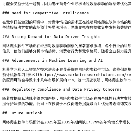
可能会受益于这一趋势，因为电子商务企业寻求通过数据驱动的洞察来优化其
### Need for Competitive Intelligence

在竞争日益激烈的环境中，对竞争情报的需求正在推动网络爬虫软件市场的
争情报解决方案的市场预计将显著增长，网络爬虫在数据收集中发挥着关键作
### Rising Demand for Data-Driven Insights

网络爬虫软件市场正在经历对数据驱动洞察的显著需求激增。各个行业的组织
信息，使他们能够分析市场趋势、消费者行为和竞争格局。随着企业努力提升
### Advancements in Machine Learning and AI

机器学习和人工智能的技术进步正在显著影响网络爬虫软件市场。这些创新
预计机器学习[技术](https://www.marketresearchfuture
的应用可能会导致未来几年市场扩展约15%。这一演变表明，网络爬虫软件市
### Regulatory Compliance and Data Privacy Concerns

随着数据隐私法规变得更加严格，网络爬虫软件市场正在向合规性解决方案
据保护法律的功能。公司正在投资于不仅促进数据提取而且优先考虑道德实践
## Future Outlook

网络爬虫软件市场预计在2025年至2035年期间以17.79%的年均增长率