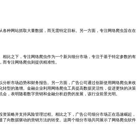
从各种网站抓取大量数据，而无需特定目标。另一方面，专注网络爬虫旨在在
。相比之下，专注网络爬虫作为一个新兴细分市场，专注于基于特定参数的有
而专注网络爬虫则提供精准性。

以分析市场趋势和财务报告。另一方面，广告公司通过创新使用网络爬虫来收
化转型的激增。金融企业利用网络爬虫工具提高数据灵活性，促进更快的决策
会，表明随着数字营销和金融分析趋势的发展，该行业前景光明。

投资策略并支持风险管理过程。相比之下，广告公司细分市场正在迅速崛起，
显了向数据驱动的营销方法的转变。这两个细分市场共同展示了网络爬虫软件