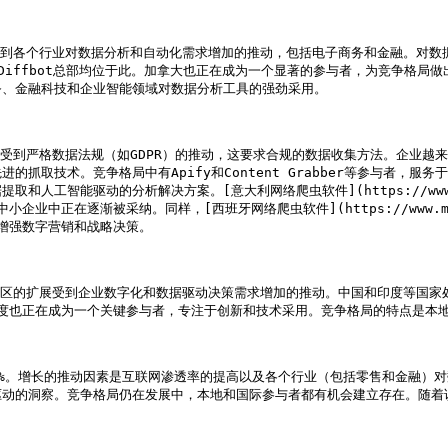
受到各个行业对数据分析和自动化需求增加的推动，包括电子商务和金融。对数
py和Diffbot总部均位于此。加拿大也正在成为一个显著的参与者，为竞争
、金融科技和企业智能领域对数据分析工具的强劲采用。

长受到严格数据法规（如GDPR）的推动，这要求合规的数据收集方法。企业越
抓取技术。竞争格局中有Apify和Content Grabber等参与者，
动的分析解决方案。[意大利网络爬虫软件](https://www.marketrese
业中正在逐渐被采纳。同样，[西班牙网络爬虫软件](https://www.marketres
据来增强数字营销和战略决策。

地区的扩展受到企业数字化和数据驱动决策需求增加的推动。中国和印度等国家
。印度也正在成为一个关键参与者，专注于创新和技术采用。竞争格局的特点是本
%。增长的推动因素是互联网渗透率的提高以及各个行业（包括零售和金融）
动的洞察。竞争格局仍在发展中，本地和国际参与者都有机会建立存在。随着该