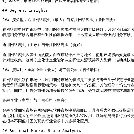
到2035年，市场预计将强劲，反映出显著的增长和创新。

## Segment Insights

### 按类型：通用网络爬虫（最大）与专注网络爬虫（增长最快）

在网络爬虫软件市场中，通用网络爬虫占据最大的市场份额，因为它们满足
特定细分市场内进行有针对性的数据收集，正迅速成为增长最快的细分市场。
通用网络爬虫（主导）与专注网络爬虫（新兴）

通用网络爬虫因其全面的能力而在市场中占主导地位，使用户能够高效提取
针对性收集。这种专业化使企业能够从选择性来源获得深入见解，推动其快速
### 按应用：金融企业（最大）与广告公司（增长最快）

在网络爬虫软件市场中，应用细分市场的特点是主要参与者专注于特定行业
集竞争情报和增强目标营销策略，迅速扩大其市场份额。其他细分市场也对
制定。同时，广告公司作为增长最快的细分市场，受到对实时数据需求增加的
金融企业（主导）与广告公司（新兴）

金融企业细分市场在网络爬虫软件市场中脱颖而出，具有强大的数据提取需
通过利用庞大的在线数据池找到网络爬虫的独特应用，以洞察消费者行为和
在根本不同但相互关联的行业需求中的多样化应用。

## Regional Market Share Analysis
