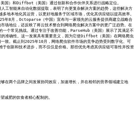
（美国）和Diffbot（美国）通过创新和合作伙伴关系进行战略定位。
国）利用人工智能来自动化数据提取，表明了向更复杂解决方案的趋势，这些解决方
越多地本地化其运营，以更好地服务于区域市场，优化其供应链以提高效率。
年8月，Octoparse（中国）宣布与一家领先的云服务提供商建立战略合
e的市场地位，还反映了将云技术整合到网络爬虫解决方案中的更广泛趋势。在
的一个常见挑战。通过专注于改善功能，ParseHub（美国）展示了其满足不
程的准确性。这一发展具有重要意义，因为它使Diffbot（美国）在网络爬虫
一致。截止到2025年10月，网络爬虫软件市场的竞争趋势受到数字化、可
赖于创新和技术进步，而不仅仅是价格。那些优先考虑其供应链可靠性并投资
trition能够在两个品牌之间发展协同效应，加速增长，并在相邻的营养领域建立地
和希望减肥的饮食者精心配制的。
