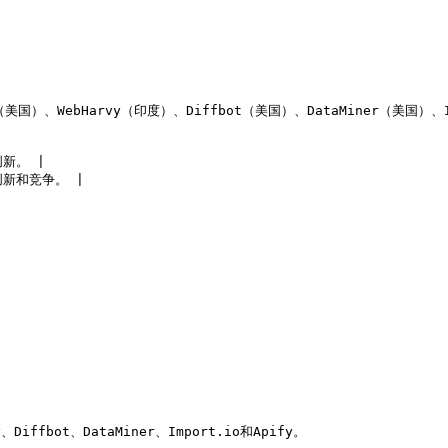
（美国）、WebHarvy（印度）、Diffbot（美国）、DataMiner（美国）、I
。 |

新和竞争。 |

Diffbot、DataMiner、Import.io和Apify。
