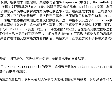
析的需求日益增加。关键参与者如Octoparse（中国）、ParseHub
Hub（美国）则强调其强大的API能力以满足开发者的需求。Diffbot（美
进步和以用户为中心的解决方案为中心的竞争环境。在商业战术方面，公司越来
，因为它们为创新和客户服务设定了基准，从而塑造了整体竞争动态。在2025
使用户能够更高效地处理更大的数据集。这一举措不仅巩固了Octopars
效地从动态网站抓取数据。这一增强至关重要，因为它解决了网络爬虫社区用户面临
7月，Diffbot（美国）推出了一种先进的AI模型，旨在提高其数据提取过
国）不仅使自己与竞争对手区分开来，还与日益增长的对可靠数据解决方案的需求相
识到合作在增强其技术能力方面的价值。展望未来，竞争差异化似乎将越来越依
在帮助酮症、调节消化、管理体重并促进更高能量水平的素食软糖。

额收购了R-Kane Nutritionals的资产。这项资产收购使Solace Nu
代餐产品以帮助减肥。

y是一种美味的清洁能量饮料。这种强效混合物是专为常规能量饮料消费者、运动爱好者