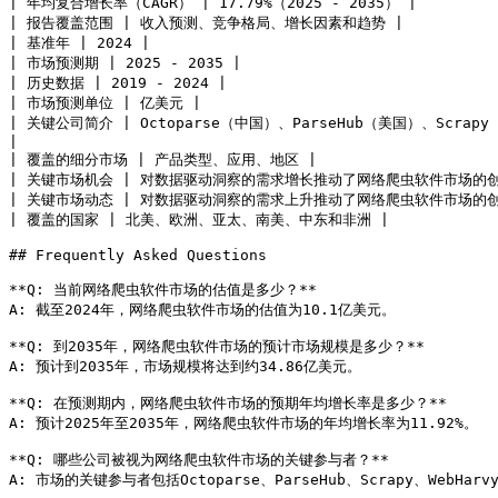
| 年均复合增长率（CAGR） | 17.79%（2025 - 2035） |

| 报告覆盖范围 | 收入预测、竞争格局、增长因素和趋势 |

| 基准年 | 2024 |

| 市场预测期 | 2025 - 2035 |

| 历史数据 | 2019 - 2024 |

| 市场预测单位 | 亿美元 |

| 关键公司简介 | Octoparse（中国）、ParseHub（美国）、Scrapy
|

| 覆盖的细分市场 | 产品类型、应用、地区 |

| 关键市场机会 | 对数据驱动洞察的需求增长推动了网络爬虫软件市场的创新
| 关键市场动态 | 对数据驱动洞察的需求上升推动了网络爬虫软件市场的创
| 覆盖的国家 | 北美、欧洲、亚太、南美、中东和非洲 |

## Frequently Asked Questions

**Q: 当前网络爬虫软件市场的估值是多少？**

A: 截至2024年，网络爬虫软件市场的估值为10.1亿美元。

**Q: 到2035年，网络爬虫软件市场的预计市场规模是多少？**

A: 预计到2035年，市场规模将达到约34.86亿美元。

**Q: 在预测期内，网络爬虫软件市场的预期年均增长率是多少？**

A: 预计2025年至2035年，网络爬虫软件市场的年均增长率为11.92%。

**Q: 哪些公司被视为网络爬虫软件市场的关键参与者？**

A: 市场的关键参与者包括Octoparse、ParseHub、Scrapy、WebHarvy、