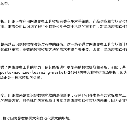
运营。

增长。组织正在利用网络爬虫工具收集有关竞争对手策略、产品供应和市场定位
用。随着公司认识到了解行业趋势和竞争对手活动的重要性，对网络爬虫软件的
越来越认识到数据在决策过程中的价值。这一趋势通过网络爬虫工具市场预计每
其战略举措，高效的数据收集方法的需求变得至关重要。因此，网络爬虫软件
增强了网络爬虫工具的能力，使其能够进行更复杂的数据提取和分析。例如，基
.com/reports/machine-learning-market-2494)的整合
场正处于技术转型的边缘。

转变。组织越来越意识到数据爬取的法律影响，促使他们寻求符合监管标准的工
的解决方案。对合规性的重视预计将塑造网络爬虫软件市场的未来，因为企业在
增长，推动因素是数据需求和自动化需求的增加。
