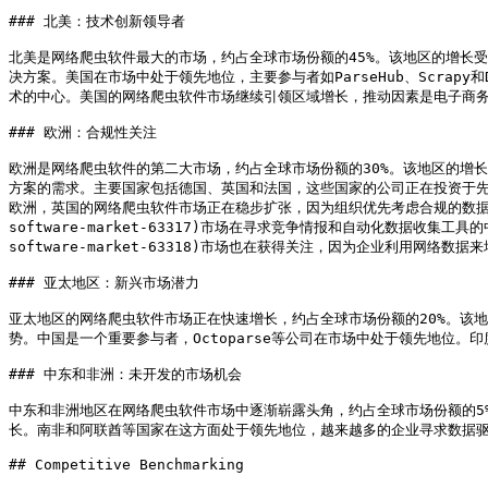
### 北美：技术创新领导者

北美是网络爬虫软件最大的市场，约占全球市场份额的45%。该地区的增长
决方案。美国在市场中处于领先地位，主要参与者如ParseHub、Scra
术的中心。美国的网络爬虫软件市场继续引领区域增长，推动因素是电子商务
### 欧洲：合规性关注

欧洲是网络爬虫软件的第二大市场，约占全球市场份额的30%。该地区的增
方案的需求。主要国家包括德国、英国和法国，这些国家的公司正在投资于先进的
欧洲，英国的网络爬虫软件市场正在稳步扩张，因为组织优先考虑合规的数据提取和人工智能驱
software-market-63317)市场在寻求竞争情报和自动化数据收集工具的中小企
software-market-63318)市场也在获得关注，因为企业利用网络数
### 亚太地区：新兴市场潜力

亚太地区的网络爬虫软件市场正在快速增长，约占全球市场份额的20%。该
势。中国是一个重要参与者，Octoparse等公司在市场中处于领先地位
### 中东和非洲：未开发的市场机会

中东和非洲地区在网络爬虫软件市场中逐渐崭露头角，约占全球市场份额的5
长。南非和阿联酋等国家在这方面处于领先地位，越来越多的企业寻求数据驱
## Competitive Benchmarking
