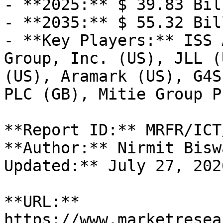
- **2025:** $ 39.83 Bill
- **2035:** $ 55.32 Bill
- **Key Players:** ISS 
Group, Inc. (US), JLL (
(US), Aramark (US), G4S
PLC (GB), Mitie Group P
**Report ID:** MRFR/ICT
**Author:** Nirmit Bisw
Updated:** July 27, 2026
**URL:** 
https://www.marketresea