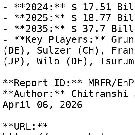
- **2024:** $ 17.51 Bill
- **2025:** $ 18.77 Bill
- **2035:** $ 37.7 Billi
- **Key Players:** Grun
(DE), Sulzer (CH), Fran
(JP), Wilo (DE), Tsurum
**Report ID:** MRFR/EnP
**Author:** Chitranshi 
April 06, 2026

**URL:** 