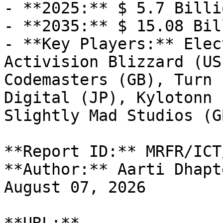
- **2025:** $ 5.7 Billio
- **2035:** $ 15.08 Bill
- **Key Players:** Elec
Activision Blizzard (US
Codemasters (GB), Turn 
Digital (JP), Kylotonn 
Slightly Mad Studios (GB
**Report ID:** MRFR/ICT
**Author:** Aarti Dhapt
August 07, 2026
