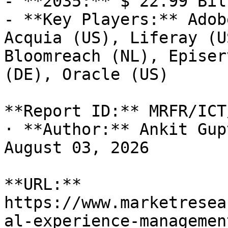
- **2035:** $ 22.99 Bill
- **Key Players:** Adob
Acquia (US), Liferay (U
Bloomreach (NL), Episer
(DE), Oracle (US)

**Report ID:** MRFR/ICT
· **Author:** Ankit Gup
August 03, 2026

**URL:** 
https://www.marketresea
al-experience-managemen