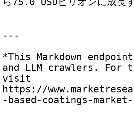
ら75.0 USDビリオンに成
---

*This Markdown endpoint
and LLM crawlers. For t
visit 
https://www.marketresea