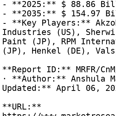
- **2025:** $ 88.86 Bill
- **2035:** $ 154.97 Bi
- **Key Players:** Akzo
Industries (US), Sherwi
Paint (JP), RPM Interna
(JP), Henkel (DE), Vals
**Report ID:** MRFR/CnM
· **Author:** Anshula M
Updated:** April 06, 202
**URL:** 