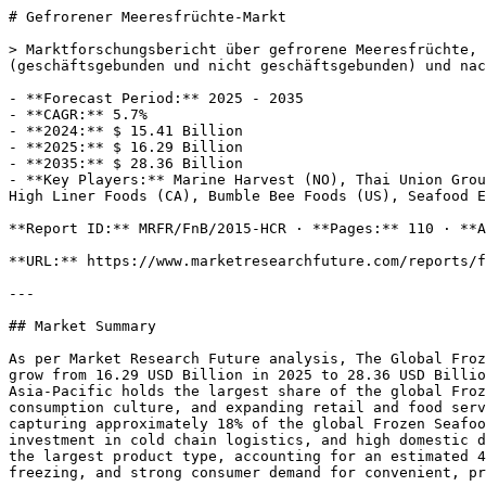
# Gefrorener Meeresfrüchte-Markt

> Marktforschungsbericht über gefrorene Meeresfrüchte, Informationen nach Produkttyp (Fisch, Krustentiere, Schalentiere, Weichtiere und andere), nach Vertriebskanal (geschäftsgebunden und nicht geschäftsgebunden) und nach Region (Nordamerika, Europa, Asien-Pazifik und Rest der Welt) – Marktprognose bis 2035

- **Forecast Period:** 2025 - 2035
- **CAGR:** 5.7%
- **2024:** $ 15.41 Billion
- **2025:** $ 16.29 Billion
- **2035:** $ 28.36 Billion
- **Key Players:** Marine Harvest (NO), Thai Union Group (TH), Nippon Suisan Kaisha (JP), Mowi ASA (NO), Dongwon Industries (KR), Trident Seafoods Corporation (US), High Liner Foods (CA), Bumble Bee Foods (US), Seafood Export Association (IN)

**Report ID:** MRFR/FnB/2015-HCR · **Pages:** 110 · **Author:** Pradeep Nandi · **Last Updated:** May 02, 2026

**URL:** https://www.marketresearchfuture.com/reports/frozen-sea-food-market-2708

---

## Market Summary

As per Market Research Future analysis, The Global Frozen Seafood Market Size was estimated at 15.41 USD Billion in 2024. The frozen seafood industry is projected to grow from 16.29 USD Billion in 2025 to 28.36 USD Billion by 2035, exhibiting a compound annual growth rate (CAGR) of 5.7% during the forecast period 2025 - 2035. Asia-Pacific holds the largest share of the global Frozen Seafood Market at approximately 39%, driven by strong aquaculture production, a deeply rooted seafood consumption culture, and expanding retail and food service sectors across China, Japan, and Southeast Asia. China is the leading country within Asia-Pacific, capturing approximately 18% of the global Frozen Seafood Market share, supported by its position as the world's largest seafood producer and consumer, significant investment in cold chain logistics, and high domestic demand for frozen fish, shrimp, and shellfish products. The Fish segment dominates the Frozen Seafood Market as the largest product type, accounting for an estimated 40% of the global market share, driven by its widespread nutritional appeal, year-round availability through freezing, and strong consumer demand for convenient, protein-rich seafood options across retail and food service channels.

## Market Drivers

### Erweiterung von E-Commerce-Plattformen

Die Verbreitung von E-Commerce-Plattformen hat die Art und Weise, wie Verbraucher gefrorene Meeresfrüchte kaufen, verändert. Mit der Bequemlichkeit des Online-Shoppings können Verbraucher bequem von zu Hause aus auf eine Vielzahl von gefrorenen Meeresfrüchteprodukten zugreifen. Die globale gefrorene Meeresfrüchteindustrie erlebt einen signifikanten Wandel hin zu Online-Vertriebskanälen, die in den kommenden Jahren voraussichtlich einen größeren Marktanteil ausmachen werden. Daten zeigen, dass der Online-Verkauf von gefrorenen Meeresfrüchten in den letzten Jahren um über 30 % gestiegen ist, was die sich ändernden Verbrauchergewohnheiten widerspiegelt. Dieser Trend wird voraussichtlich anhalten, da immer mehr Verbraucher digitales Einkaufen annehmen und damit die Marktzugänglichkeit erhöhen.

### Innovationen in der Gefriertechnologie

Fortschritte in der Gefriertechnologie haben die Qualität und Haltbarkeit von gefrorenen Meeresfrüchten erheblich verbessert. Innovationen wie das Blitzgefrieren und verbesserte Verpackungstechniken verbessern das gesamte Kundenerlebnis, indem sie die Frische und den Geschmack von Meeresfrüchten bewahren. Die globale Industrie für gefrorene Meeresfrüchte wird voraussichtlich von diesen technologischen Fortschritten profitieren, da sie es den Produzenten ermöglichen, Produkte von höherer Qualität anzubieten, die den Erwartungen der Verbraucher entsprechen. Infolgedessen wird erwartet, dass der Markt einen Anstieg von Premium-Angeboten für gefrorene Meeresfrüchte verzeichnen wird, was eine breitere Verbraucherbasis anziehen und das Umsatzwachstum vorantreiben könnte.

### Nachhaltigkeit und ethische Beschaffung

Nachhaltigkeit und ethische Beschaffungspraktiken werden für Verbraucher zunehmend wichtiger und beeinflussen deren Kaufentscheidungen im Markt für tiefgefrorene Meeresfrüchte. Die globale Industrie für tiefgefrorene Meeresfrüchte reagiert auf diesen Trend, indem sie nachhaltige Fischereipraktiken annimmt und umweltfreundliche Produkte fördert. Verbraucher neigen eher dazu, Marken zu wählen, die ein Engagement für Umweltverantwortung zeigen. Markt Research Future weist darauf hin, dass Produkte, die als nachhaltig beschafft gekennzeichnet sind, eine höhere Nachfrage erfahren, wobei das Umsatzwachstum in diesem Segment die traditionellen Angebote übertrifft. Diese Verschiebung hin zur Nachhaltigkeit wird voraussichtlich die zukünftige Landschaft des Marktes für tiefgefrorene Meeresfrüchte prägen.

### Steigende Nachfrage nach Convenience-Lebensmitteln

Das zunehmende Tempo des modernen Lebens hat zu einem bemerkenswerten Anstieg der Nachfrage nach Convenience-Lebensmitteln geführt, zu denen auch Tiefkühlmeeresfrüchte gehören. Die Verbraucher suchen zunehmend nach schnellen und einfachen Mahlösungen, die keine Kompromisse bei der Qualität eingehen. Die globale Tiefkühlmeeresfrüchteindustrie erlebt einen Wandel, da immer mehr Haushalte sich für Tiefkühlmeeresfrüchte entscheiden, aufgrund ihrer langen Haltbarkeit und der einfachen Zubereitung. Laut aktuellen Daten wird erwartet, dass das Segment der Tiefkühlmeeresfrüchte in den nächsten fünf Jahren mit einer durchschnittlichen jährlichen Wachstumsrate (CAGR) von etwa 4,5 % wachsen wird. Dieser Trend zeigt eine starke Verbraucherpräferenz für sofort zubereitbare Optionen, die das Marktwachstum weiter antreiben dürfte.

### Wachsende Bewusstheit für ernährungsphysiologische Vorteile

Es gibt ein wachsendes Bewusstsein unter den Verbrauchern hinsichtlich der ernährungsphysiologischen Vorteile von Meeresfrüchten, die reich an Omega-3-Fettsäuren und essentiellen Nährstoffen sind. Dieses Bewusstsein führt zu einem Anstieg des Konsums von gefrorenen Meeresfrüchteprodukten, da sie als gesunde Alternative zu anderen Proteinquellen wahrgenommen werden. Die globale gefrorene Meeresfrüchteindustrie profitiert von diesem Trend, da viele Verbraucher aktiv nach gefrorenen Fisch- und Schalentieroptionen suchen, um sie in ihre Ernährung zu integrieren. Marktdaten zeigen, dass die Nachfrage nach gefrorenen Meeresfrüchten voraussichtlich jährlich um etwa 5 % steigen wird, da gesundheitsbewusste Verbraucher nahrhafte Lebensmittelentscheidungen priorisieren.

## Future Outlook

Der globale Markt für gefrorene Meeresfrüchte wird von 2024 bis 2035 voraussichtlich mit einer durchschnittlichen jährlichen Wachstumsrate (CAGR) von 5,7 % wachsen, angetrieben durch die steigende Nachfrage der Verbraucher und Fortschritte in der Gefriertechnologie.

**New opportunities:**

- Expansion der E-Commerce-Plattformen für den Verkauf von gefrorenen Meeresfrüchten.

Bis 2035 wird erwartet, dass der Markt seine Position als führender Anbieter in der globalen Meeresfrüchteindustrie festigt.

## Segment Insights

### Nach Produkttyp: Fisch (größter) vs. Krebstiere (schnellstwachsende)

Im globalen gefrorenen Meeresfrüchte-Markt zeigt das Produkttyp-Segment eine vielfältige Palette von Angeboten, wobei Fisch einen großen Anteil hält, unterstützt durch seine vielseitigen Anwendungen in der kulinarischen Praxis weltweit. Krustentiere, zu denen Produkte wie Garnelen und Krabben gehören, erfahren eine erhebliche Nachfrage, insbesondere in Regionen mit steigenden verfügbaren Einkommen und sich ändernden Ernährungsgewohnheiten. Dies hat zu einem dynamischen Marktumfeld geführt, in dem Fisch das Grundprodukt wird, während Krustentiere die Aufmerksamkeit sowohl der Verbraucher als auch der Produzenten auf sich ziehen.

Fische (dominant) vs. Krebstiere (aufstrebend)

Fisch bleibt das dominierende Segment im globalen gefrorenen Meeresfrüchte-Markt und stellt ein Grundnahrungsmittel in den Diäten verschiedener Kulturen und Küchen dar. Das umfangreiche Produktsortiment, einschließlich Filets, ganzer Fische und verarbeiteter Varianten, spricht ein breites Spektrum an Verbraucherpräferenzen an. Im Gegensatz dazu sind Krustentiere eine schnell wachsende Kategorie, die durch ihren einzigartigen Geschmack und einen Anstieg der Beliebtheit bei gesundheitsbewussten Verbrauchern, die nach proteinreichen Optionen suchen, angetrieben wird. Das Wachstum von Meeresfrüchterestaurants und der Trend zu gefrorenen, sofort zubereitbaren Mahlzeiten stärken weiter die Marktposition der Krustentiere, wodurch sie sowohl im Einzelhandel als auch im Gastronomiesektor zunehmend verbreitet sind.

### Nach Vertriebskanal: Geschäfte (größter) vs. Nicht-Geschäfte (am schnellsten wachsend)

Im globalen Markt für gefrorene Meeresfrüchte zeigt die Verteilung der Verkäufe zwischen stationären und nicht-stationären Kanälen eine klare Dominanz der stationären Formate. Einzelhandelsgeschäfte wie Supermärkte und Hypermärkte spielen eine entscheidende Rolle bei der Zugänglichkeit und Verfügbarkeit von gefrorenen Meeresfrüchteprodukten und machen den Großteil des Marktanteils aus. Diese traditionelle Einkaufsweise ist tief im Verbraucherverhalten verankert, da Käufer die Greifbarkeit und Vielfalt, die physische Geschäfte bieten, bevorzugen.

In den letzten Jahren sind nicht-stationäre Kanäle, einschließlich Online-Plattformen, als das am schnellsten wachsende Segment innerhalb des Marktes hervorgetreten. Da Verbraucher zunehmend die Bequemlichkeit und Zugänglichkeit suchen, die Online-Shopping bietet, insbesondere nach der Pandemie, erlebt das nicht-stationäre Segment einen beispiellosen Anstieg. Dieses Wachstum wird durch Fortschritte in der Logistik, einen Anstieg des mobilen Handels und sich ändernde Verbraucherpräferenzen, die Online-Shopping-Erlebnisse für Lebensmittel, einschließlich gefrorener Meeresfrüchte, priorisieren, angeheizt.

Vertriebskanal: Geschäftsbasiert (Dominant) vs. Nicht-Geschäftsbasiert (Aufkommend)

Der vertriebsbasierte Kanal ist derzeit die dominierende Methode zum Ka