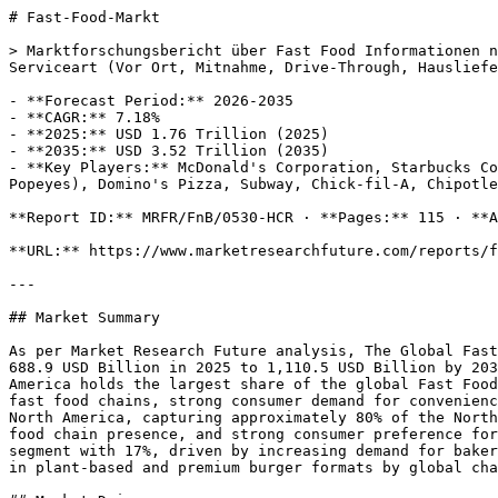
# Fast-Food-Markt

> Marktforschungsbericht über Fast Food Informationen nach Typ (Burger/Sandwich, Pizza/Pasta, Hähnchen & Meeresfrüchte, Asiatische/Lateinamerikanische Küche, Andere), Serviceart (Vor Ort, Mitnahme, Drive-Through, Hauslieferung, Andere) und nach Region (Nordamerika, Europa, Asien-Pazifik und Rest der Welt) – Marktprognose bis 2035

- **Forecast Period:** 2026-2035
- **CAGR:** 7.18%
- **2025:** USD 1.76 Trillion (2025)
- **2035:** USD 3.52 Trillion (2035)
- **Key Players:** McDonald's Corporation, Starbucks Corporation, Yum! Brands (KFC, Taco Bell, Pizza Hut), Restaurant Brands International (Burger King, Tim Hortons, Popeyes), Domino's Pizza, Subway, Chick-fil-A, Chipotle Mexican Grill

**Report ID:** MRFR/FnB/0530-HCR · **Pages:** 115 · **Author:** Varsha More · **Last Updated:** July 28, 2026

**URL:** https://www.marketresearchfuture.com/reports/fast-food-market-1036

---

## Market Summary

As per Market Research Future analysis, The Global Fast Food Market was estimated at 656.82 USD Billion in 2024. The fast food industry is projected to grow from 688.9 USD Billion in 2025 to 1,110.5 USD Billion by 2035, exhibiting a compound annual growth rate (CAGR) of 4.9% during the forecast period 2025 - 2035. North America holds the largest share of the global Fast Food Market, representing approximately 28% of the global market in 2025, driven by the presence of dominant global fast food chains, strong consumer demand for convenience, and health-conscious offerings reshaping restaurant menus. The United States is the leading country within North America, capturing approximately 80% of the North American Fast Food Market share, driven by a deeply ingrained quick-service restaurant culture, dense fast food chain presence, and strong consumer preference for drive-thru and delivery formats. Burgers and Sandwiches dominate the Fast Food Market as the largest product segment with 17%, driven by increasing demand for bakery-based fast food products, the iconic status of burgers in American fast food culture, and ongoing innovation in plant-based and premium burger formats by global chains.

## Market Drivers

### Vielfältige Menüangebote

Die globale Fast-Food-Industrie ist zunehmend durch die Diversifizierung des Menüangebots gekennzeichnet, um eine breite Palette von Verbraucherpräferenzen zu bedienen. Da sich die Ernährungsgewohnheiten weiterentwickeln, erweitern Fast-Food-Ketten ihre Menüs um gesündere Optionen, vegetarische und vegane Mahlzeiten sowie internationale Küchen. Dieser Trend ist ein Indikator für einen breiteren Wandel hin zu Inklusivität bei den Essensentscheidungen, der gesundheitsbewusste Verbraucher und Personen mit diätetischen Einschränkungen anspricht. Im Jahr 2025 wird geschätzt, dass der Markt für gesündere Fast-Food-Optionen nahezu 30 % des Gesamtumsatzes ausmachen wird, was einen signifikanten Wandel in den Erwartungen der Verbraucher widerspiegelt. Durch die Annahme vielfältiger Menüangebote ziehen Fast-Food-Einrichtungen nicht nur neue Kunden an, sondern stärken auch die Markenloyalität bei bestehenden Gästen, wodurch ein nachhaltiges Wachstum in der Branche gefördert wird.

### Technologische Fortschritte

Die technologische Integration spielt eine entscheidende Rolle bei der Gestaltung der globalen Fast-Food-Industrie. Die Einführung digitaler Plattformen für Bestellungen, Zahlungen und Lieferungen hat das Kundenerlebnis transformiert. Im Jahr 2025 wird prognostiziert, dass Online-Bestellungen über 40 % des gesamten Fast-Food-Umsatzes ausmachen werden, was die Bedeutung der Technologie für die Förderung des Kundenengagements unterstreicht. Darüber hinaus werden Innovationen wie künstliche Intelligenz und Datenanalytik genutzt, um die Abläufe zu optimieren, die Lieferketten zu straffen und Marketingmaßnahmen zu personalisieren. Fast-Food-Ketten investieren zunehmend in mobile Anwendungen und Treueprogramme, um die Kundeninteraktion und -bindung zu verbessern. Diese technologische Evolution verbessert nicht nur die Effizienz, sondern positioniert die Marken auch, um schnell auf sich ändernde Verbraucherpräferenzen zu reagieren, wodurch ihre Wettbewerbsfähigkeit auf dem Markt gestärkt wird.

### Bequemlichkeit und Geschwindigkeit

Die Fast-Food-Industrie gedeiht nach dem Prinzip der Bequemlichkeit und richtet sich an die zunehmend beschäftigten Lebensstile der Verbraucher. Die globale Fast-Food-Industrie profitiert von der Nachfrage nach schnellen Essensoptionen, die in enge Zeitpläne passen. Mit dem anhaltenden Anstieg der Urbanisierung suchen immer mehr Menschen nach zugänglichen Essenslösungen, die keine Kompromisse bei der Qualität eingehen. Im Jahr 2025 wird der Markt voraussichtlich einen Wert von etwa 800 Milliarden USD erreichen, angetrieben durch die Notwendigkeit eines schnellen Service. Dieser Trend ist besonders in städtischen Gebieten offensichtlich, in denen Zeitdruck vorherrscht. Fast-Food-Ketten passen ihre Menüs und Servicemodelle an, um die Geschwindigkeit zu erhöhen, beispielsweise durch die Implementierung von mobiler Bestellung und Drive-Thru-Services. Dieser Fokus auf Bequemlichkeit zieht nicht nur eine vielfältige Kundenbasis an, sondern fördert auch wiederkehrende Geschäfte, wodurch die Wachstumsdynamik der Branche gefestigt wird.

### Globalisierung von Fast-Food-Marken

Die Globalisierung von Fast-Food-Marken hat die globale Fast-Food-Industrie erheblich beeinflusst, da Ketten ihre Reichweite in aufstrebende Märkte ausweiten. Dieser Trend wird durch die steigende Nachfrage nach westlichen Essensangeboten in verschiedenen Regionen, insbesondere in Asien und Afrika, vorangetrieben. Für 2025 wird prognostiziert, dass der Markt in diesen Regionen mit einer durchschnittlichen jährlichen Wachstumsrate (CAGR) von über 7 % wachsen wird, was auf ein wachsendes Interesse an Fast Food hinweist. Während Marken ihre Angebote an lokale Geschmäcker und Vorlieben anpassen, erhöhen sie ihre Attraktivität und fördern die Markenloyalität bei neuen Verbrauchern. Diese Globalisierung trägt nicht nur zum Umsatzwachstum bei, sondern erleichtert auch den kulturellen Austausch, da lokale Küchen oft in das Fast-Food-Erlebnis integriert werden. Folglich wird die Expansion von Fast-Food-Marken in neue Gebiete voraussichtlich ein wichtiger Treiber des Marktwachstums bleiben.

### Nachhaltigkeit und ethische Praktiken

Nachhaltigkeit hat sich als entscheidender Treiber innerhalb der globalen Fast-Food-Industrie herauskristallisiert, da Verbraucher zunehmend ethische Beschaffung und umweltfreundliche Praktiken priorisieren. Fast-Food-Ketten reagieren auf diese Nachfrage, indem sie nachhaltige Praktiken umsetzen, wie die Reduzierung des Plastikverbrauchs, die lokale Beschaffung von Zutaten und die Förderung pflanzenbasierter Optionen. Im Jahr 2025 wird geschätzt, dass fast 25 % der Verbraucher Fast-Food-Marken basierend auf deren Nachhaltigkeitsbemühungen auswählen werden, was auf einen Wandel im Kaufverhalten hinweist. Dieser Fokus auf Nachhaltigkeit verbessert nicht nur den Ruf der Marke, sondern zieht auch umweltbewusste Verbraucher an, wodurch die Kundenbasis erweitert wird. Während sich die Branche weiterentwickelt, wird die Integration von Nachhaltigkeit in Geschäftsmodelle voraussichtlich ein bestimmendes Merkmal werden, das sowohl die Verbraucherentscheidungen als auch die Unternehmensstrategien beeinflusst.

## Future Outlook

Der globale Fast-Food-Markt wird von 2024 bis 2035 voraussichtlich mit einer durchschnittlichen jährlichen Wachstumsrate (CAGR) von 9,7 % wachsen, angetrieben durch technologische Fortschritte, sich ändernde Verbraucherpräferenzen und zunehmende Urbanisierung.

**New opportunities:**

- Erweiterung der pflanzenbasierten Menüoptionen, um gesundheitsbewusste Verbraucher anzusprechen. Implementierung von KI-gesteuerten Kundenservicelösungen zur Steigerung der Effizienz. Entwicklung von mobilen Bestell- und Lieferplattformen, um unterwegs konsumierende Kunden zu erreichen.

Bis 2035 wird erwartet, dass der Markt seine Position als führend in der globalen Lebensmittelindustrie festigt.

## Segment Insights

### Segmenteinblicke



### Einblicke in den Fast-Food-Markt

Die Marktsegmentierung des Fast-Food-Marktes, basierend auf dem Typ, umfasst Burger/Sandwich, Pizza/Pasta, Hähnchen & Meeresfrüchte, Asiatische/Latinamerikanische Küche und Sonstiges. Das Segment Burger/Sandwich hielt im Jahr 2021 den größten Anteil am Umsatz der Fast-Food-Branche. Das Segment der Burger- und Sandwichrestaurants dominiert den Markt aufgrund der Beliebtheit von Burgern und Sandwiches in allen Altersgruppen. Außerdem sind Burger und Sandwiches kostengünstiger im Vergleich zu Pizza & [Pasta](/de/reports/pasta-market-2428).

### Schnelle Einblicke in den Servicetyp

Basierend auf dem Servicetyp umfasst die Segmentierung des Fast-Food-Marktes Eat-In, Take Away, Drive Through, Home Delivery und Sonstiges. Das Eat-In-Segment dominierte den Markt im Jahr 2021 und wird voraussichtlich das am schnellsten wachsende Segment im Prognosezeitraum 2022-2030 sein. Das Eat-In-Segment bietet Fast-Food-Ketten die Möglichkeit, ein Speiseerlebnis anzubieten, das Kunden anziehen kann, die nach einer ungezwungenen Essensoption suchen. Die Takeaway- und Drive-Through-Segmente könnten ebenfalls während des Prognosezeitraums wachsen, da die Kunden weiterhin Bequemlichkeit und Sicherheit bei ihren Essensentscheidungen priorisieren.

Diese Faktoren für den Fast-Food-Markt wirken sich positiv auf das Marktwachstum aus.

## Regional Market Share Analysis

### Nordamerika: Fast-Food-Markt der Welt

Nordamerika bleibt der größte Markt für Fast Food und macht etwa 40 % des globalen Marktanteils aus. Zu den wichtigsten Wachstumstreibern gehören die hohe Nachfrage nach Bequemlichkeit, ein wachsender Trend zum Online-Bestellen und eine robuste Lieferinfrastruktur. Regulatorische Unterstützung für Lebensmittelsicherheit und Gesundheitsstandards katalysiert das Marktwachstum weiter und sorgt für Verbrauchervert